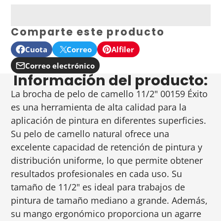
Comparte este producto
Cuota
Correo
Alfiler
Compartir
Se
Publicar
Se
Pin
Se
en
abre
en
abre
en
abre
Correo electrónico
Compartir
Información del producto:
Facebook
en
X
en
Pinterest
en
por
una
una
una
correo
La brocha de pelo de camello 11/2" 00159 Éxito
nueva
nueva
nueva
electrónico
es una herramienta de alta calidad para la
ventana.
ventana.
ventana.
aplicación de pintura en diferentes superficies.
Su pelo de camello natural ofrece una
excelente capacidad de retención de pintura y
distribución uniforme, lo que permite obtener
resultados profesionales en cada uso. Su
tamaño de 11/2" es ideal para trabajos de
pintura de tamaño mediano a grande. Además,
su mango ergonómico proporciona un agarre